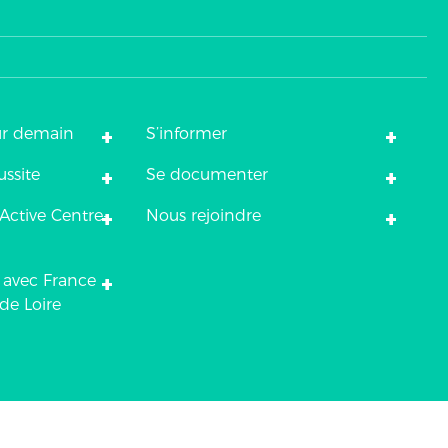
+
+
ur demain
S’informer
+
+
ussite
Se documenter
+
+
Active Centre-
Nous rejoindre
+
 avec France
de Loire